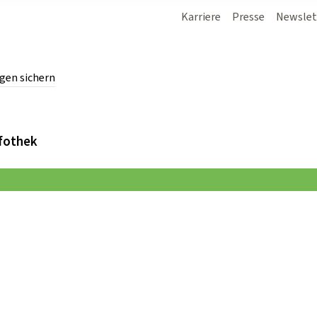
Karriere
Presse
Newslet
gen sichern
chern.
fothek