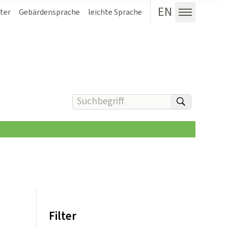
EN
ter
Gebärdensprache
leichte Sprache
Menü au
Suchbegriff(e) eingeben
suchen
Filter