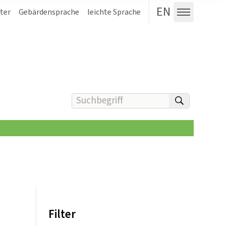
EN
ter
Gebärdensprache
leichte Sprache
Menü au
Suchbegriff(e) eingeben
suchen
Filter