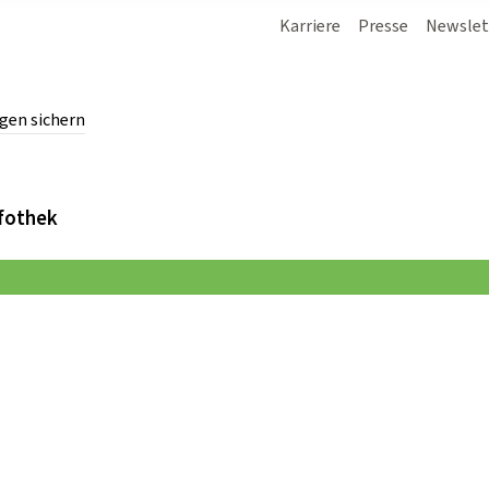
Karriere
Presse
Newslet
gen sichern
chern.
fothek