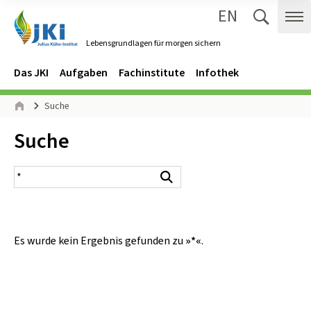
EN
Zum Inhalt springen
Zur Hauptnavigation springen
Suche 
Me
Lebensgrundlagen für morgen sichern
Gehe zur Startseite des Lebensgrundlagen für morgen sichern.
Navigation
Hauptmenü
Das JKI
Aufgaben
Fachinstitute
Infothek
Seitenpfad
Suche
Start
Inhalt:
Suche
Suchergebnis
Suchen
Es wurde kein Ergebnis gefunden zu
»*«
.