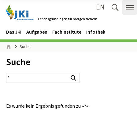
EN
Zum Inhalt springen
Zur Hauptnavigation springen
Suche 
Me
Lebensgrundlagen für morgen sichern
Gehe zur Startseite des Lebensgrundlagen für morgen sichern.
Navigation
Hauptmenü
Das JKI
Aufgaben
Fachinstitute
Infothek
Seitenpfad
Suche
Start
Inhalt:
Suche
Suchergebnis
Suchen
Es wurde kein Ergebnis gefunden zu
»*«
.