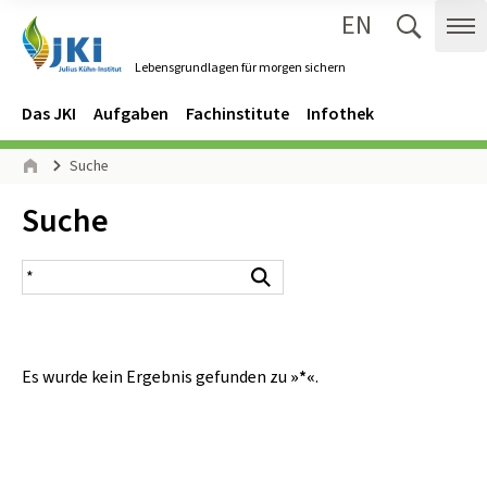
EN
Zum Inhalt springen
Zur Hauptnavigation springen
Suche 
Me
Lebensgrundlagen für morgen sichern
Gehe zur Startseite des Lebensgrundlagen für morgen sichern.
Navigation
Hauptmenü
Das JKI
Aufgaben
Fachinstitute
Infothek
Seitenpfad
Suche
Start
Inhalt:
Suche
Suchergebnis
Suchen
Es wurde kein Ergebnis gefunden zu
»*«
.