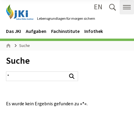
EN
Zum Inhalt springen
Zur Hauptnavigation springen
Suche 
Me
Lebensgrundlagen für morgen sichern
Gehe zur Startseite des Lebensgrundlagen für morgen sichern.
Navigation
Hauptmenü
Das JKI
Aufgaben
Fachinstitute
Infothek
Seitenpfad
Suche
Start
Inhalt:
Suche
Suchergebnis
Suchen
Es wurde kein Ergebnis gefunden zu
»*«
.