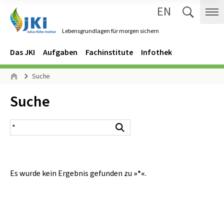
EN
Zum Inhalt springen
Zur Hauptnavigation springen
Suche 
Me
Lebensgrundlagen für morgen sichern
Gehe zur Startseite des Lebensgrundlagen für morgen sichern.
Navigation
Hauptmenü
Das JKI
Aufgaben
Fachinstitute
Infothek
Seitenpfad
Suche
Start
Inhalt:
Suche
Suchergebnis
Suchen
Es wurde kein Ergebnis gefunden zu
»*«
.