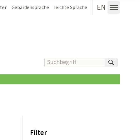
EN
ter
Gebärdensprache
leichte Sprache
Menü au
Suchbegriff(e) eingeben
suchen
Filter