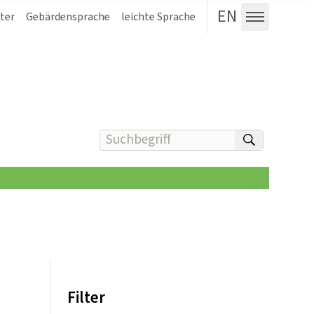
EN
ter
Gebärdensprache
leichte Sprache
Menü au
Suchbegriff(e) eingeben
suchen
Filter