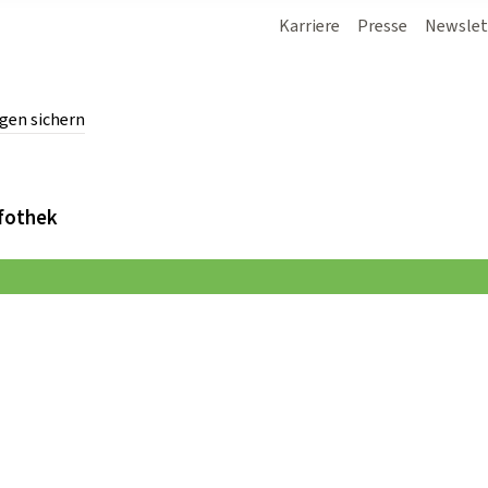
Karriere
Presse
Newslet
gen sichern
chern.
fothek