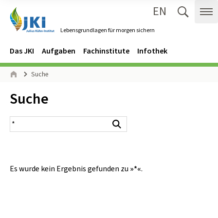
EN
Zum Inhalt springen
Zur Hauptnavigation springen
Suche 
Me
Lebensgrundlagen für morgen sichern
Gehe zur Startseite des Lebensgrundlagen für morgen sichern.
Navigation
Hauptmenü
Das JKI
Aufgaben
Fachinstitute
Infothek
Seitenpfad
Suche
Start
Inhalt:
Suche
Suchergebnis
Suchen
Es wurde kein Ergebnis gefunden zu
»*«
.