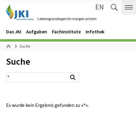
EN
Zum Inhalt springen
Zur Hauptnavigation springen
Suche 
Me
Lebensgrundlagen für morgen sichern
Gehe zur Startseite des Lebensgrundlagen für morgen sichern.
Navigation
Hauptmenü
Das JKI
Aufgaben
Fachinstitute
Infothek
Seitenpfad
Suche
Start
Inhalt:
Suche
Suchergebnis
Suchen
Es wurde kein Ergebnis gefunden zu
»*«
.