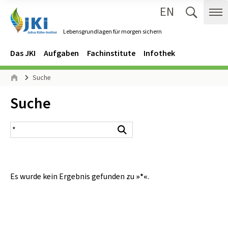
EN
Zum Inhalt springen
Zur Hauptnavigation springen
Suche 
Me
Lebensgrundlagen für morgen sichern
Gehe zur Startseite des Lebensgrundlagen für morgen sichern.
Navigation
Hauptmenü
Das JKI
Aufgaben
Fachinstitute
Infothek
Seitenpfad
Suche
Start
Inhalt:
Suche
Suchergebnis
Suchen
Es wurde kein Ergebnis gefunden zu
»*«
.