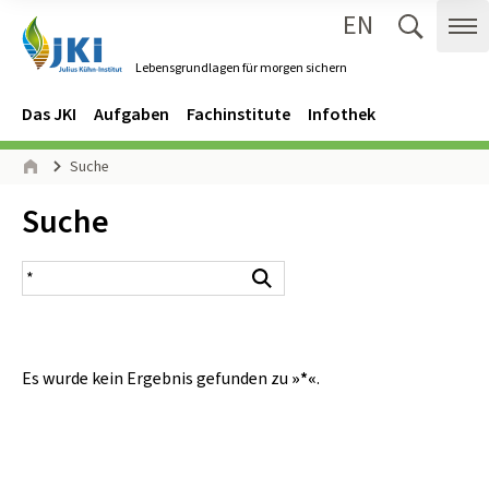
EN
Zum Inhalt springen
Zur Hauptnavigation springen
Suche 
Me
Lebensgrundlagen für morgen sichern
Gehe zur Startseite des Lebensgrundlagen für morgen sichern.
Navigation
Hauptmenü
Das JKI
Aufgaben
Fachinstitute
Infothek
Seitenpfad
Suche
Start
Inhalt:
Suche
Suchergebnis
Suchen
Es wurde kein Ergebnis gefunden zu
»*«
.