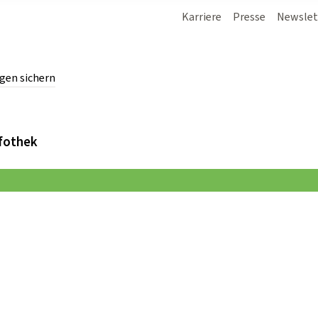
Karriere
Presse
Newslet
gen sichern
chern.
fothek