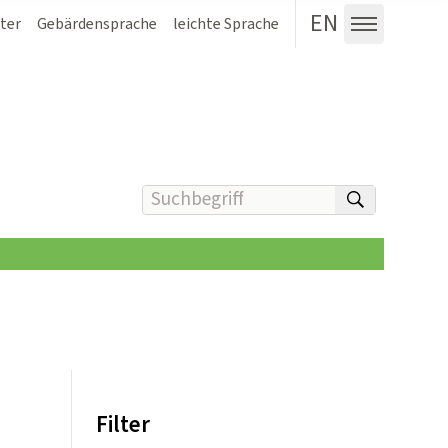
EN
ter
Gebärdensprache
leichte Sprache
Menü au
Suchbegriff(e) eingeben
suchen
Filter