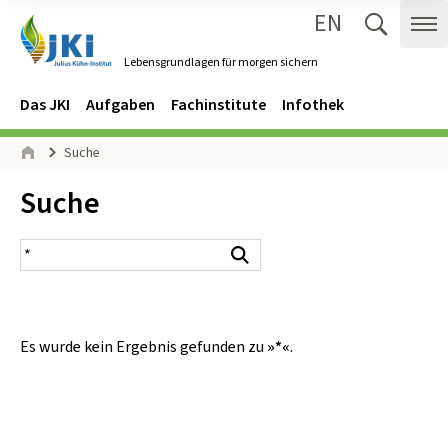
EN
Zum Inhalt springen
Zur Hauptnavigation springen
Suche 
Me
Lebensgrundlagen für morgen sichern
Gehe zur Startseite des Lebensgrundlagen für morgen sichern.
Navigation
Hauptmenü
Das JKI
Aufgaben
Fachinstitute
Infothek
Seitenpfad
Suche
Start
Inhalt:
Suche
Suchergebnis
Suchen
Es wurde kein Ergebnis gefunden zu
»*«
.