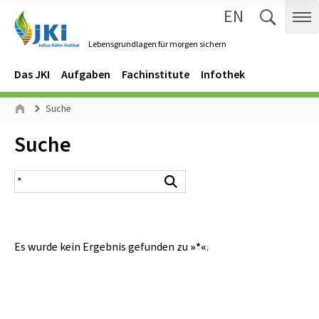
EN
Zum Inhalt springen
Zur Hauptnavigation springen
Suche 
Me
Lebensgrundlagen für morgen sichern
Gehe zur Startseite des Lebensgrundlagen für morgen sichern.
Navigation
Hauptmenü
Das JKI
Aufgaben
Fachinstitute
Infothek
Seitenpfad
Suche
Start
Inhalt:
Suche
Suchergebnis
Suchen
Es wurde kein Ergebnis gefunden zu
»*«
.