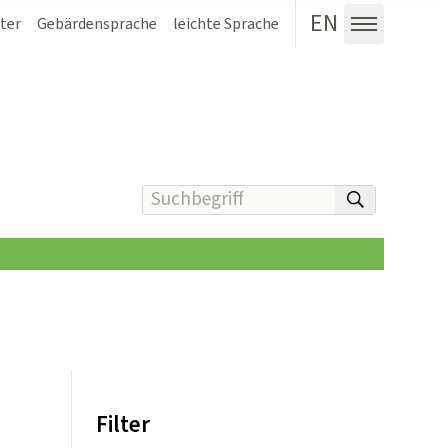
EN
ter
Gebärdensprache
leichte Sprache
Menü au
Suchbegriff(e) eingeben
suchen
Filter