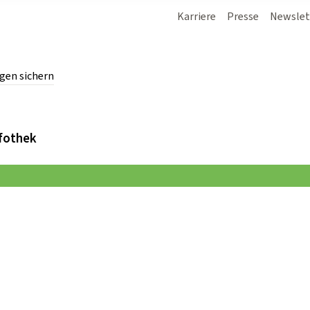
Karriere
Presse
Newslet
gen sichern
chern.
fothek