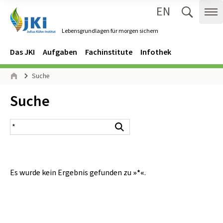
EN
Zum Inhalt springen
Zur Hauptnavigation springen
Suche 
Me
Lebensgrundlagen für morgen sichern
Gehe zur Startseite des Lebensgrundlagen für morgen sichern.
Navigation
Hauptmenü
Das JKI
Aufgaben
Fachinstitute
Infothek
Seitenpfad
Suche
Start
Inhalt:
Suche
Suchergebnis
Suchen
Es wurde kein Ergebnis gefunden zu
»*«
.