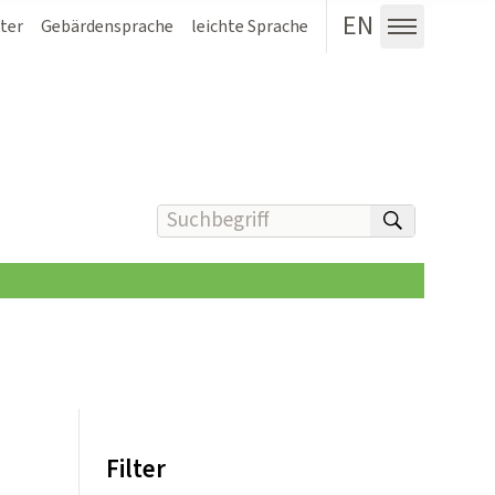
EN
ter
Gebärdensprache
leichte Sprache
Menü au
Suchbegriff(e) eingeben
suchen
Filter