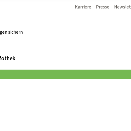
Karriere
Presse
Newslet
gen sichern
chern.
fothek