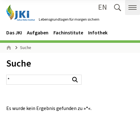
EN
Zum Inhalt springen
Zur Hauptnavigation springen
Suche 
Me
Lebensgrundlagen für morgen sichern
Gehe zur Startseite des Lebensgrundlagen für morgen sichern.
Navigation
Hauptmenü
Das JKI
Aufgaben
Fachinstitute
Infothek
Seitenpfad
Suche
Start
Inhalt:
Suche
Suchergebnis
Suchen
Es wurde kein Ergebnis gefunden zu
»*«
.