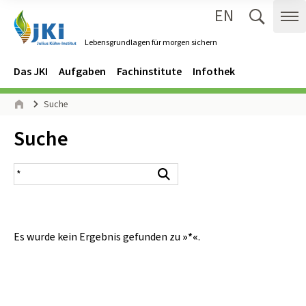
EN
Zum Inhalt springen
Zur Hauptnavigation springen
Suche 
Me
Lebensgrundlagen für morgen sichern
Gehe zur Startseite des Lebensgrundlagen für morgen sichern.
Navigation
Hauptmenü
Das JKI
Aufgaben
Fachinstitute
Infothek
Seitenpfad
Suche
Start
Inhalt:
Suche
Suchergebnis
Suchen
Es wurde kein Ergebnis gefunden zu
»*«
.