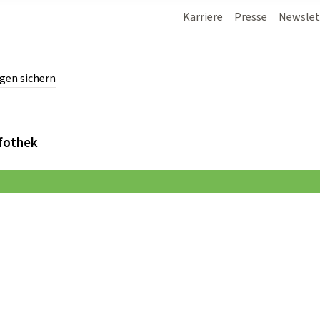
Karriere
Presse
Newslet
gen sichern
chern.
fothek