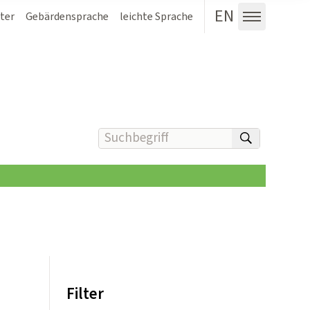
EN
ter
Gebärdensprache
leichte Sprache
Menü au
Suchbegriff(e) eingeben
suchen
Filter