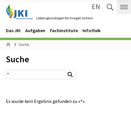
EN
Zum Inhalt springen
Zur Hauptnavigation springen
Suche 
Me
Lebensgrundlagen für morgen sichern
Gehe zur Startseite des Lebensgrundlagen für morgen sichern.
Navigation
Hauptmenü
Das JKI
Aufgaben
Fachinstitute
Infothek
Seitenpfad
Suche
Start
Inhalt:
Suche
Suchergebnis
Suchen
Es wurde kein Ergebnis gefunden zu
»*«
.