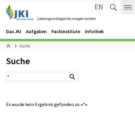
EN
Zum Inhalt springen
Zur Hauptnavigation springen
Suche 
Me
Lebensgrundlagen für morgen sichern
Gehe zur Startseite des Lebensgrundlagen für morgen sichern.
Navigation
Hauptmenü
Das JKI
Aufgaben
Fachinstitute
Infothek
Seitenpfad
Suche
Start
Inhalt:
Suche
Suchergebnis
Suchen
Es wurde kein Ergebnis gefunden zu
»*«
.