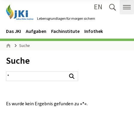
EN
Zum Inhalt springen
Zur Hauptnavigation springen
Suche 
Me
Lebensgrundlagen für morgen sichern
Gehe zur Startseite des Lebensgrundlagen für morgen sichern.
Navigation
Hauptmenü
Das JKI
Aufgaben
Fachinstitute
Infothek
Seitenpfad
Suche
Start
Inhalt:
Suche
Suchergebnis
Suchen
Es wurde kein Ergebnis gefunden zu
»*«
.