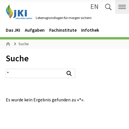
EN
Zum Inhalt springen
Zur Hauptnavigation springen
Suche 
Me
Lebensgrundlagen für morgen sichern
Gehe zur Startseite des Lebensgrundlagen für morgen sichern.
Navigation
Hauptmenü
Das JKI
Aufgaben
Fachinstitute
Infothek
Seitenpfad
Suche
Start
Inhalt:
Suche
Suchergebnis
Suchen
Es wurde kein Ergebnis gefunden zu
»*«
.