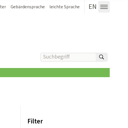
EN
ter
Gebärdensprache
leichte Sprache
Menü au
Suchbegriff(e) eingeben
suchen
Filter