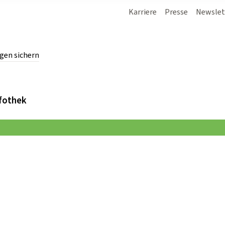
Karriere
Presse
Newslet
gen sichern
chern.
fothek