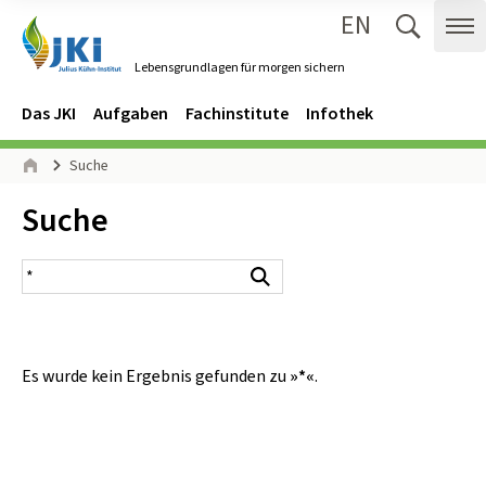
EN
Zum Inhalt springen
Zur Hauptnavigation springen
Suche 
Me
Lebensgrundlagen für morgen sichern
Gehe zur Startseite des Lebensgrundlagen für morgen sichern.
Navigation
Hauptmenü
Das JKI
Aufgaben
Fachinstitute
Infothek
Seitenpfad
Suche
Start
Inhalt:
Suche
Suchergebnis
Suchen
Es wurde kein Ergebnis gefunden zu
»*«
.