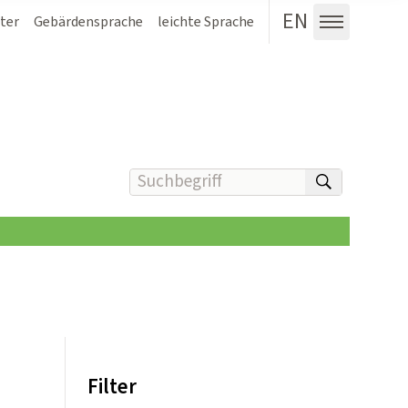
EN
ter
Gebärdensprache
leichte Sprache
Menü au
Suchbegriff(e) eingeben
suchen
Filter