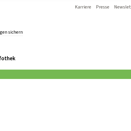
Karriere
Presse
Newslet
gen sichern
chern.
fothek