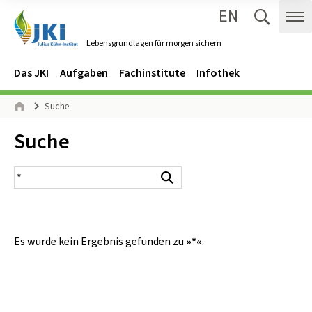
EN
Zum Inhalt springen
Zur Hauptnavigation springen
Suche 
Me
Lebensgrundlagen für morgen sichern
Gehe zur Startseite des Lebensgrundlagen für morgen sichern.
Navigation
Hauptmenü
Das JKI
Aufgaben
Fachinstitute
Infothek
Seitenpfad
Suche
Start
Inhalt:
Suche
Suchergebnis
Suchen
Es wurde kein Ergebnis gefunden zu
»*«
.