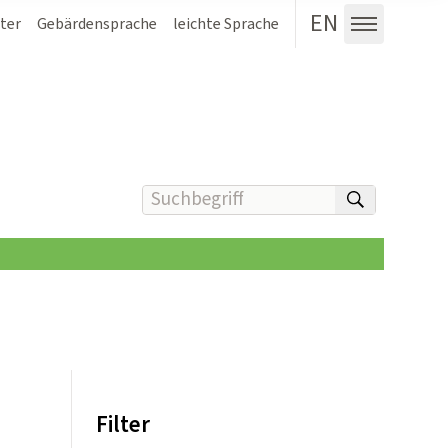
EN
ter
Gebärdensprache
leichte Sprache
Menü au
Suchbegriff(e) eingeben
suchen
Filter