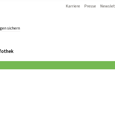
Karriere
Presse
Newslet
gen sichern
chern.
fothek