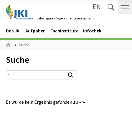
EN
Zum Inhalt springen
Zur Hauptnavigation springen
Suche 
Me
Lebensgrundlagen für morgen sichern
Gehe zur Startseite des Lebensgrundlagen für morgen sichern.
Navigation
Hauptmenü
Das JKI
Aufgaben
Fachinstitute
Infothek
Seitenpfad
Suche
Start
Inhalt:
Suche
Suchergebnis
Suchen
Es wurde kein Ergebnis gefunden zu
»*«
.