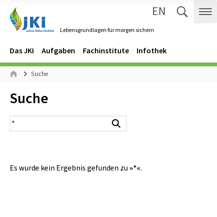
EN
Zum Inhalt springen
Zur Hauptnavigation springen
Suche 
Me
Lebensgrundlagen für morgen sichern
Gehe zur Startseite des Lebensgrundlagen für morgen sichern.
Navigation
Hauptmenü
Das JKI
Aufgaben
Fachinstitute
Infothek
Seitenpfad
Suche
Start
Inhalt:
Suche
Suchergebnis
Suchen
Es wurde kein Ergebnis gefunden zu
»*«
.