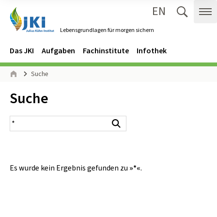
EN
Zum Inhalt springen
Zur Hauptnavigation springen
Suche 
Me
Lebensgrundlagen für morgen sichern
Gehe zur Startseite des Lebensgrundlagen für morgen sichern.
Navigation
Hauptmenü
Das JKI
Aufgaben
Fachinstitute
Infothek
Seitenpfad
Suche
Start
Inhalt:
Suche
Suchergebnis
Suchen
Es wurde kein Ergebnis gefunden zu
»*«
.