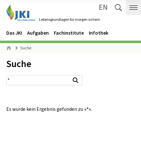
EN
Zum Inhalt springen
Zur Hauptnavigation springen
Suche 
Me
Lebensgrundlagen für morgen sichern
Gehe zur Startseite des Lebensgrundlagen für morgen sichern.
Navigation
Hauptmenü
Das JKI
Aufgaben
Fachinstitute
Infothek
Seitenpfad
Suche
Start
Inhalt:
Suche
Suchergebnis
Suchen
Es wurde kein Ergebnis gefunden zu
»*«
.