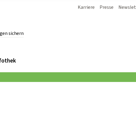
Karriere
Presse
Newslet
gen sichern
chern.
fothek