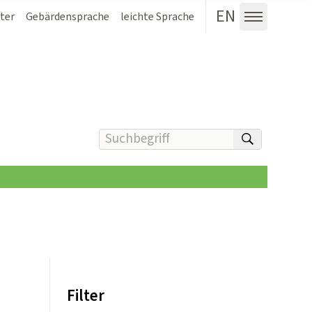
EN
ter
Gebärdensprache
leichte Sprache
Menü au
Suchbegriff(e) eingeben
suchen
Filter