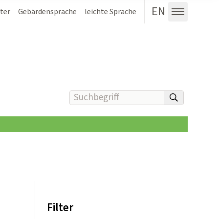
EN
ter
Gebärdensprache
leichte Sprache
Menü au
Suchbegriff(e) eingeben
suchen
Filter