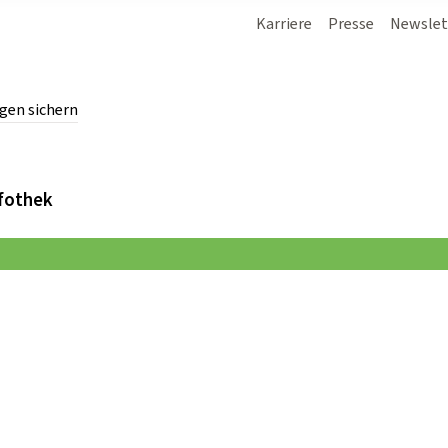
Karriere
Presse
Newslet
gen sichern
chern.
fothek