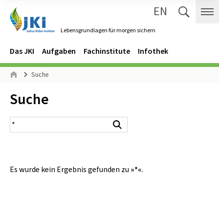
EN
Zum Inhalt springen
Zur Hauptnavigation springen
Suche 
Me
Lebensgrundlagen für morgen sichern
Gehe zur Startseite des Lebensgrundlagen für morgen sichern.
Navigation
Hauptmenü
Das JKI
Aufgaben
Fachinstitute
Infothek
Seitenpfad
Suche
Start
Inhalt:
Suche
Suchergebnis
Suchen
Es wurde kein Ergebnis gefunden zu
»*«
.