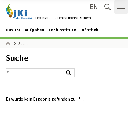
EN
Zum Inhalt springen
Zur Hauptnavigation springen
Suche 
Me
Lebensgrundlagen für morgen sichern
Gehe zur Startseite des Lebensgrundlagen für morgen sichern.
Navigation
Hauptmenü
Das JKI
Aufgaben
Fachinstitute
Infothek
Seitenpfad
Suche
Start
Inhalt:
Suche
Suchergebnis
Suchen
Es wurde kein Ergebnis gefunden zu
»*«
.