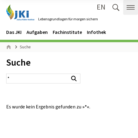
EN
Zum Inhalt springen
Zur Hauptnavigation springen
Suche 
Me
Lebensgrundlagen für morgen sichern
Gehe zur Startseite des Lebensgrundlagen für morgen sichern.
Navigation
Hauptmenü
Das JKI
Aufgaben
Fachinstitute
Infothek
Seitenpfad
Suche
Start
Inhalt:
Suche
Suchergebnis
Suchen
Es wurde kein Ergebnis gefunden zu
»*«
.