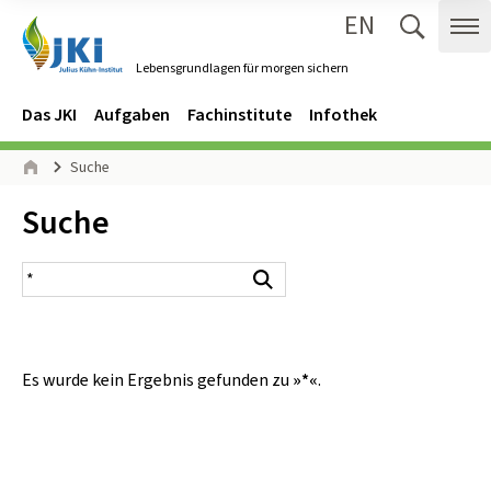
EN
Zum Inhalt springen
Zur Hauptnavigation springen
Suche 
Me
Lebensgrundlagen für morgen sichern
Gehe zur Startseite des Lebensgrundlagen für morgen sichern.
Navigation
Hauptmenü
Das JKI
Aufgaben
Fachinstitute
Infothek
Seitenpfad
Suche
Start
Inhalt:
Suche
Suchergebnis
Suchen
Es wurde kein Ergebnis gefunden zu
»*«
.