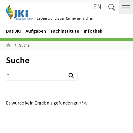
EN
Zum Inhalt springen
Zur Hauptnavigation springen
Suche 
Me
Lebensgrundlagen für morgen sichern
Gehe zur Startseite des Lebensgrundlagen für morgen sichern.
Navigation
Hauptmenü
Das JKI
Aufgaben
Fachinstitute
Infothek
Seitenpfad
Suche
Start
Inhalt:
Suche
Suchergebnis
Suchen
Es wurde kein Ergebnis gefunden zu
»*«
.