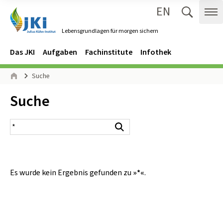
EN
Zum Inhalt springen
Zur Hauptnavigation springen
Suche 
Me
Lebensgrundlagen für morgen sichern
Gehe zur Startseite des Lebensgrundlagen für morgen sichern.
Navigation
Hauptmenü
Das JKI
Aufgaben
Fachinstitute
Infothek
Seitenpfad
Suche
Start
Inhalt:
Suche
Suchergebnis
Suchen
Es wurde kein Ergebnis gefunden zu
»*«
.