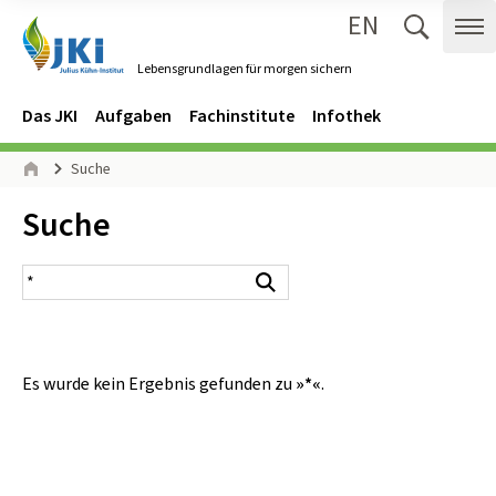
EN
Zum Inhalt springen
Zur Hauptnavigation springen
Suche 
Me
Lebensgrundlagen für morgen sichern
Gehe zur Startseite des Lebensgrundlagen für morgen sichern.
Navigation
Hauptmenü
Das JKI
Aufgaben
Fachinstitute
Infothek
Seitenpfad
Suche
Start
Inhalt:
Suche
Suchergebnis
Suchen
Es wurde kein Ergebnis gefunden zu
»*«
.