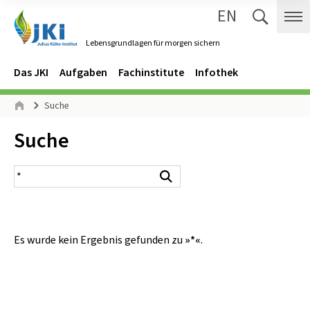
EN
Zum Inhalt springen
Zur Hauptnavigation springen
Suche 
Me
Lebensgrundlagen für morgen sichern
Gehe zur Startseite des Lebensgrundlagen für morgen sichern.
Navigation
Hauptmenü
Das JKI
Aufgaben
Fachinstitute
Infothek
Seitenpfad
Suche
Start
Inhalt:
Suche
Suchergebnis
Suchen
Es wurde kein Ergebnis gefunden zu
»*«
.