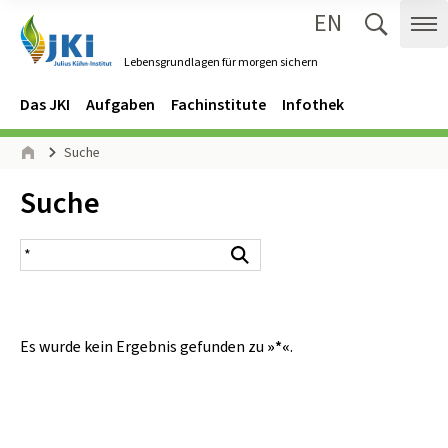
EN
Zum Inhalt springen
Zur Hauptnavigation springen
Suche 
Me
Lebensgrundlagen für morgen sichern
Gehe zur Startseite des Lebensgrundlagen für morgen sichern.
Navigation
Hauptmenü
Das JKI
Aufgaben
Fachinstitute
Infothek
Seitenpfad
Suche
Start
Inhalt:
Suche
Suchergebnis
Suchen
Es wurde kein Ergebnis gefunden zu
»*«
.