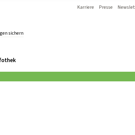
Karriere
Presse
Newslet
gen sichern
chern.
fothek