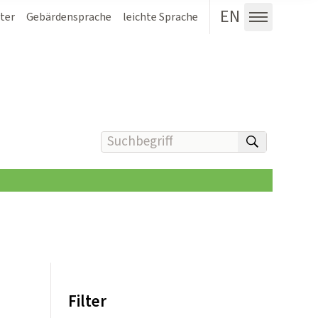
EN
ter
Gebärdensprache
leichte Sprache
Menü au
Suchbegriff(e) eingeben
suchen
Filter