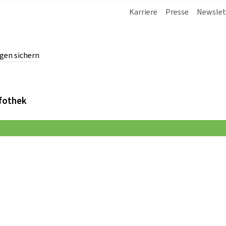
Karriere
Presse
Newslet
gen sichern
chern.
fothek