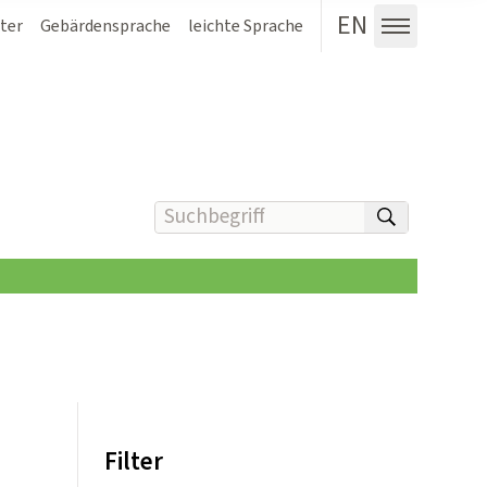
EN
ter
Gebärdensprache
leichte Sprache
Menü au
Suchbegriff(e) eingeben
suchen
Filter