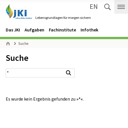
EN
Zum Inhalt springen
Zur Hauptnavigation springen
Suche 
Me
Lebensgrundlagen für morgen sichern
Gehe zur Startseite des Lebensgrundlagen für morgen sichern.
Navigation
Hauptmenü
Das JKI
Aufgaben
Fachinstitute
Infothek
Seitenpfad
Suche
Start
Inhalt:
Suche
Suchergebnis
Suchen
Es wurde kein Ergebnis gefunden zu
»*«
.