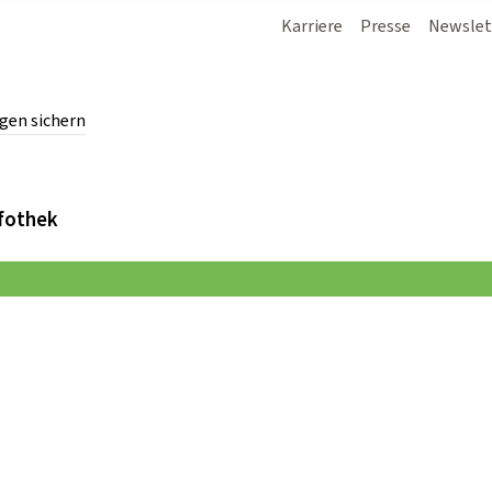
Karriere
Presse
Newslet
gen sichern
chern.
fothek