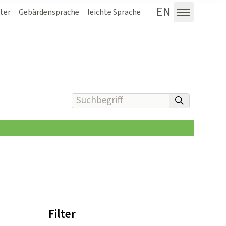
EN
ter
Gebärdensprache
leichte Sprache
Menü au
Suchbegriff(e) eingeben
suchen
Filter